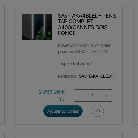
SAV-TAKA4BLEDF1-ENS
TAB COMPLET
A400/CANNES BOIS
FONCE
Ensemble de tablier complet
pour spa A400 et CANNES
-aspect bois foncé
Référence :
SAV-TAKA4BLEDF1
Prix
2 262,26 €
TTC
Ajouter au panier