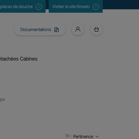
 pièces de douche
Visiter le site Kinedo
Documentations
étachées Cabines
Spa
Tri :
Pertinence