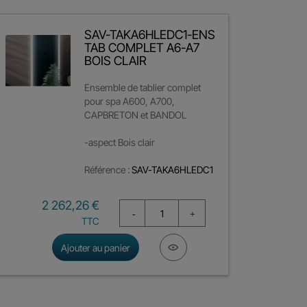
SAV-TAKA6HLEDC1-ENS
TAB COMPLET A6-A7
BOIS CLAIR
Ensemble de tablier complet
pour spa A600, A700,
CAPBRETON et BANDOL
-aspect Bois clair
Référence :
SAV-TAKA6HLEDC1
Prix
2 262,26 €
TTC
Ajouter au panier