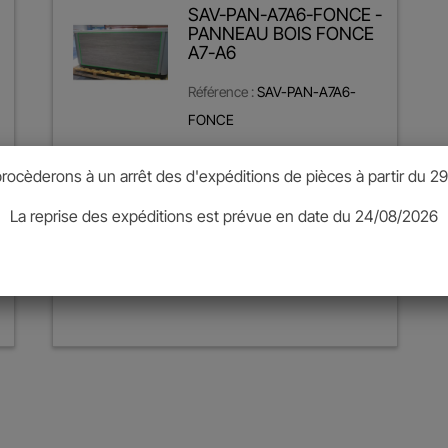
SAV-PAN-A7A6-FONCE -
PANNEAU BOIS FONCE
A7-A6
Référence :
SAV-PAN-A7A6-
FONCE
Prix
565,58 €
rocèderons à un arrêt des d'expéditions de pièces à partir du 29
TTC
La reprise des expéditions est prévue en date du 24/08/2026
Ajouter au panier