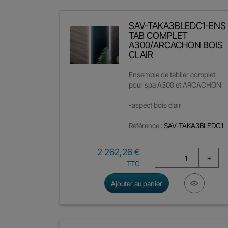
SAV-TAKA3BLEDC1-ENS
TAB COMPLET
A300/ARCACHON BOIS
CLAIR
Ensemble de tablier complet
pour spa A300 et ARCACHON
-aspect bois clair
Référence :
SAV-TAKA3BLEDC1
Prix
2 262,26 €
TTC
Ajouter au panier