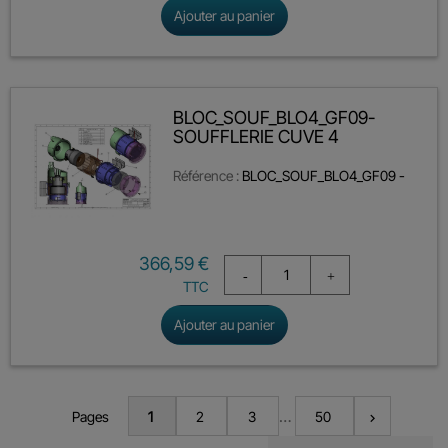
Ajouter au panier
BLOC_SOUF_BLO4_GF09-
SOUFFLERIE CUVE 4
Référence :
BLOC_SOUF_BLO4_GF09 -
Prix
366,59 €
TTC
Ajouter au panier
…
Pages
1
2
3
50
