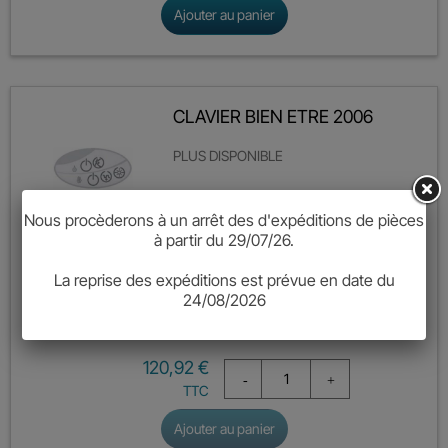
Ajouter au panier
CLAVIER BIEN ETRE 2006
PLUS DISPONIBLE
CONTACTER LE SERVICE APRES VENTE
POUR UN REMPLACEMENT DE
Nous procèderons à un arrêt des d'expéditions de pièces
SYSTEME
à partir du 29/07/26.
04.42.71.30.70 -
sav@setma.fr
La reprise des expéditions est prévue en date du
24/08/2026
Référence :
CLV BIEN ETRE 2006
Prix
120,92 €
TTC
Ajouter au panier