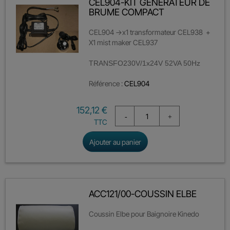
CEL904-KIT GENERATEUR DE
BRUME COMPACT
CEL904 ->x1 transformateur CEL938 +
X1 mist maker CEL937
TRANSFO230V/1x24V 52VA 50Hz
Référence :
CEL904
Prix
152,12 €
TTC
Ajouter au panier
ACC121/00-COUSSIN ELBE
Coussin Elbe pour Baignoire Kinedo