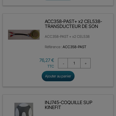
ACC358-PAST+ x2 CEL538-
TRANSDUCTEUR DE SON
ACC358-PAST + x2 CEL538
Référence :
ACC358-PAST
Prix
76,27 €
TTC
Ajouter au panier
INJ745-COQUILLE SUP
KINEFIT