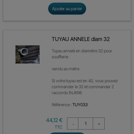
Ajouter au panier
TUYAU ANNELE diam 32
Tuyau annelé en diamètre 32 pour
soufflerie
vendu au mètre
Si votre tuyau est en 40, vous pouvez
commander le 32 et commander 2
raccords INJ696
Référence :
TUY033
Prix
44,12 €
TTC