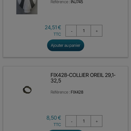
Référence :
INJ745
Prix
24,51 €
TTC
Ajouter au panier
FIX428-COLLIER OREIL 29,1-
32,5
Référence :
FIX428
Prix
8,50 €
TTC