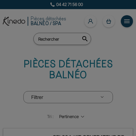
04 42 71 56 00
Pièces détachées

BALNÉO / SPA

PIÈCES DÉTACHÉES
BALNÉO
Filtrer
Tri :
Pertinence