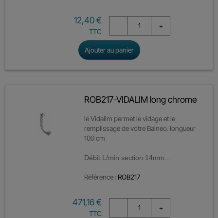
Prix
12,40 €
TTC
Ajouter au panier
ROB217-VIDALIM long chrome
le Vidalim permet le vidage et le
remplissage de votre Balneo. longueur
100 cm
Débit L/min section 14mm...
Référence :
ROB217
Prix
471,16 €
TTC