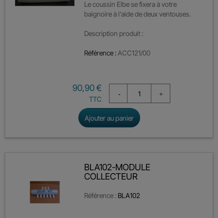
Le coussin Elbe se fixera à votre
baignoire à l'aide de deux ventouses.
Description produit :
Référence :
ACC121/00
Prix
90,90 €
TTC
Ajouter au panier
BLA102-MODULE
COLLECTEUR
Référence :
BLA102