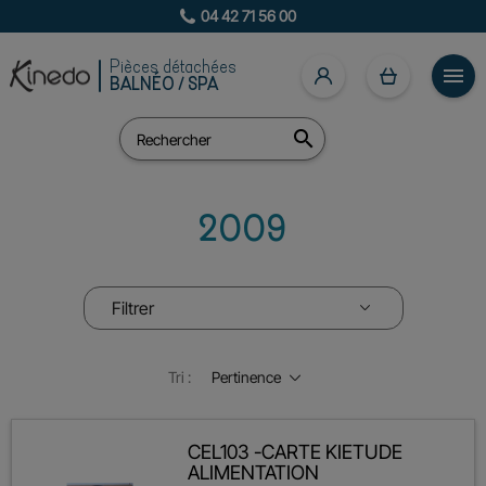
04 42 71 56 00
Pièces détachées

BALNÉO / SPA

2009
Filtrer
Tri :
Pertinence
CEL103 -CARTE KIETUDE
ALIMENTATION