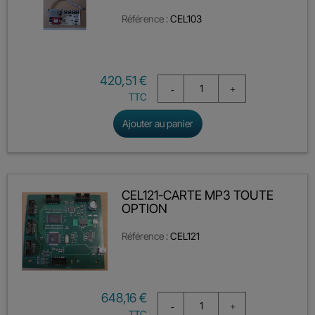
Référence :
CEL103
Prix
420,51 €
TTC
Ajouter au panier
CEL121-CARTE MP3 TOUTE
OPTION
Référence :
CEL121
Prix
648,16 €
TTC