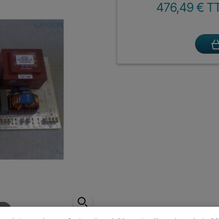
476,49 € T
er