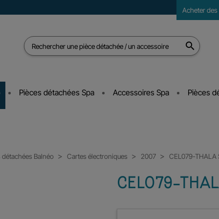
Acheter des
s

o
Pièces détachées Spa
Accessoires Spa
Pièces d
s détachées Balnéo
Cartes électroniques
2007
CEL079-THALA 
CEL079-THAL