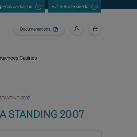
 pièces de douche
Visiter le site Kinedo
Documentations
étachées Cabines
STANDING 2007
A STANDING 2007