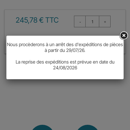
245,78 € TTC
Ajouter au panier
Nous procèderons à un arrêt des d'expéditions de pièces
à partir du 29/07/26.
La reprise des expéditions est prévue en date du
CLAVIER SANTE K3 2010 SURMOULE DANS POIGNEE .
24/08/2026
POIGNEE MAIN DROITE UNIQUEMENT