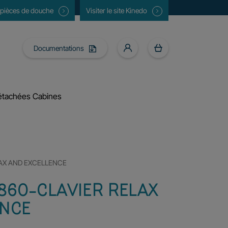
 pièces de douche
Visiter le site Kinedo
Documentations
étachées Cabines
LAX AND EXCELLENCE
L860-CLAVIER RELAX
ENCE