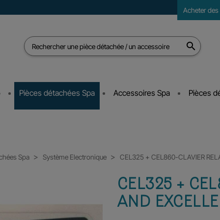
Acheter des
s

o
Pièces détachées Spa
Accessoires Spa
Pièces d
achées Spa
Système Electronique
CEL325 + CEL860-CLAVIER RE
CEL325 + CE
AND EXCELL